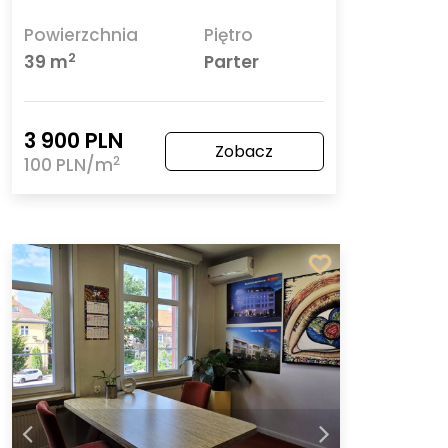
Powierzchnia
Piętro
2
39 m
Parter
3 900 PLN
Zobacz
2
100 PLN/m