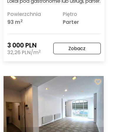
Lokal pod gastronomie lub usługi, parter.
Powierzchnia
Piętro
2
93 m
Parter
3 000 PLN
Zobacz
2
32,26 PLN/m