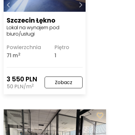
Szczecin Łękno
Lokal na wynajem pod
biuro/usługi
Powierzchnia
Piętro
2
71 m
1
3 550 PLN
Zobacz
2
50 PLN/m