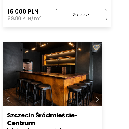
16 000 PLN
Zobacz
2
99,80 PLN/m
Szczecin Śródmieście-
Centrum