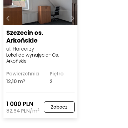
Szczecin os.
Arkońskie
ul. Harcerzy
Lokal do wynajęcia- Os.
Arkońskie
Powierzchnia
Piętro
2
12,10 m
2
1 000 PLN
Zobacz
2
82,64 PLN/m