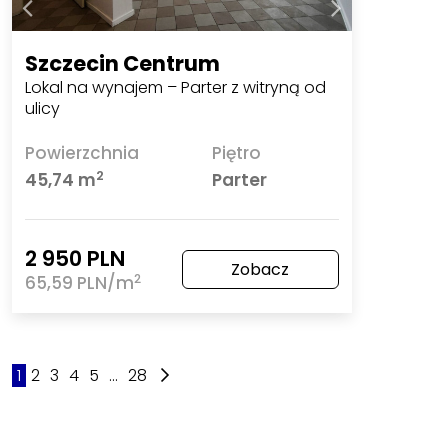
Szczecin Centrum
Lokal na wynajem – Parter z witryną od
ulicy
Powierzchnia
Piętro
2
45,74 m
Parter
2 950 PLN
Zobacz
2
65,59 PLN/m
1
2
3
4
5
...
28