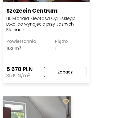
Szczecin Centrum
ul. Michała Kleofasa Ogińskiego
Lokal do wynajęcia przy Jasnych
Błoniach
Powierzchnia
Piętro
2
162 m
1
5 670 PLN
Zobacz
2
35 PLN/m