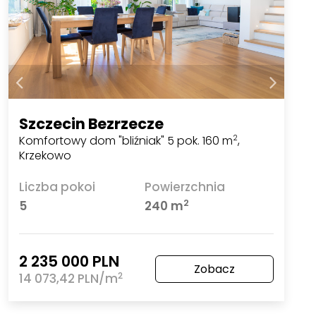
Szczecin Bezrzecze
Komfortowy dom "bliźniak" 5 pok. 160 m
,
2
Krzekowo
Liczba pokoi
Powierzchnia
2
5
240 m
2 235 000 PLN
Zobacz
2
14 073,42 PLN/m