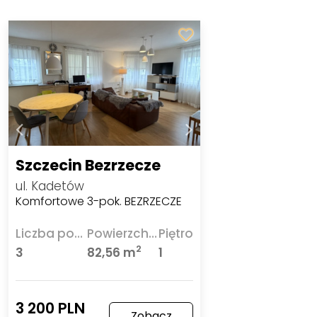
Szczecin Bezrzecze
ul. Kadetów
Komfortowe 3-pok. BEZRZECZE
Liczba pokoi
Powierzchnia
Piętro
2
3
82,56 m
1
3 200 PLN
Zobacz