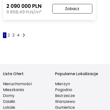
2 090 000 PLN
Zobacz
2
9 858,49 PLN/m
1
2
3
4
Lista Ofert
Popularne Lokalizacje
Nieruchomości
Mierzyn
Mieszkania
Pogodno
Domy
Bezrzecze
Działki
Warszewo
Lokale
Gumieńce