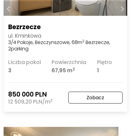
Bezrzecze
ul. Kminkowa
3/4 Pokoje, Bezczynszowe, 68m
Bezrzecze,
2
2parking
Liczba pokoi
Powierzchnia
Piętro
2
3
67,95 m
1
850 000 PLN
Zobacz
2
12 509,20 PLN/m