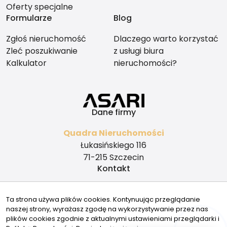
Oferty specjalne
Formularze
Blog
Zgłoś nieruchomość
Dlaczego warto korzystać
Zleć poszukiwanie
z usługi biura
Kalkulator
nieruchomości?
Dane firmy
Quadra Nieruchomości
Łukasińskiego 116
71-215 Szczecin
Kontakt
biuro@quadranieruchomosci.pl
Ta strona używa plików cookies. Kontynuując przeglądanie
600018417
naszej strony, wyrażasz zgodę na wykorzystywanie przez nas
Znajdziesz nas tu
plików cookies zgodnie z aktualnymi ustawieniami przeglądarki i