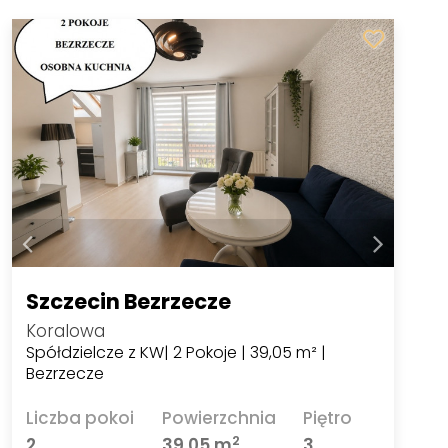
Szczecin Bezrzecze
Koralowa
Spółdzielcze z KW| 2 Pokoje | 39,05 m² |
Bezrzecze
Liczba pokoi
Powierzchnia
Piętro
2
2
39,05 m
3