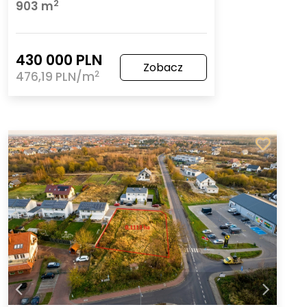
2
903 m
430 000 PLN
Zobacz
2
476,19 PLN/m