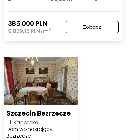
385 000 PLN
Zobacz
2
9 859,15 PLN/m
Szczecin Bezrzecze
ul. Kaperska
Dom wolnostojący-
Bezrzecze