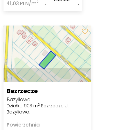
2
41,03 PLN/m
Bezrzecze
Bazyliowa
Działka 903 m
Bezrzecze ul.
2
Bazyliowa.
Powierzchnia