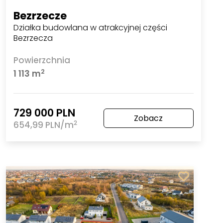
Bezrzecze
Działka budowlana w atrakcyjnej części
Bezrzecza
Powierzchnia
2
1 113 m
729 000 PLN
Zobacz
2
654,99 PLN/m