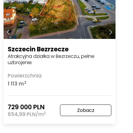
Szczecin Bezrzecze
Atrakcyjna działka w Bezrzeczu, pełne
uzbrojenie
Powierzchnia
2
1 113 m
729 000 PLN
Zobacz
2
654,99 PLN/m