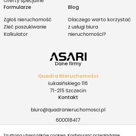
Oferty specjalne
Formularze
Blog
Zgłoś nieruchomość
Dlaczego warto korzystać
Zleć poszukiwanie
z usługi biura
Kalkulator
nieruchomości?
Dane firmy
Quadra Nieruchomości
Łukasińskiego 116
71-215 Szczecin
Kontakt
biuro@quadranieruchomosci.pl
600018417
Znajdziesz nas tu
Ta strona używa plików cookies. Kontynuując przeglądanie